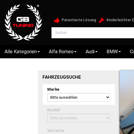
Patentierte Lösung
Kinderleichter 
Alle Kategorien
Alfa Romeo
Audi
BMW
C
FAHRZEUGSUCHE
Marke
Bitte
auswählen
Modell
Bitte
auswählen
Variante