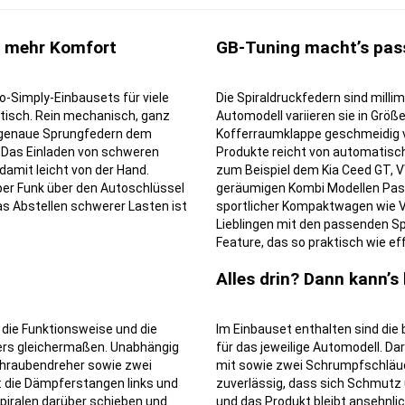
u mehr Komfort
GB-Tuning macht’s pa
o-Simply-Einbausets für viele
Die Spiraldruckfedern sind mill
tisch. Rein mechanisch, ganz
Automodell variieren sie in Grö
ssgenaue Sprungfedern dem
Kofferraumklappe geschmeidig ve
 Das Einladen von schweren
Produkte reicht von automatisc
damit leicht von der Hand.
zum Beispiel dem Kia Ceed GT, V
er Funk über den Autoschlüssel
geräumigen Kombi Modellen Pass
as Abstellen schwerer Lasten ist
sportlicher Kompaktwagen wie V
Lieblingen mit den passenden S
Feature, das so praktisch wie effe
Alles drin? Dann kann’s
r die Funktionsweise und die
Im Einbauset enthalten sind die
rs gleichermaßen. Unabhängig
für das jeweilige Automodell. Da
chraubendreher sowie zwei
mit sowie zwei Schrumpfschläuc
 die Dämpferstangen links und
zuverlässig, dass sich Schmutz
Spiralen darüber schieben und
und das Produkt bleibt ansehnlic