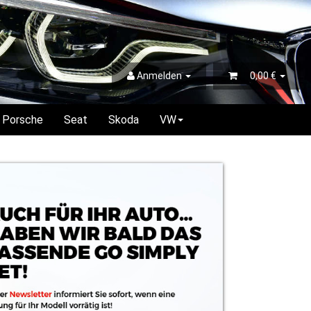
Anmelden
0,00 €
Porsche
Seat
Skoda
VW