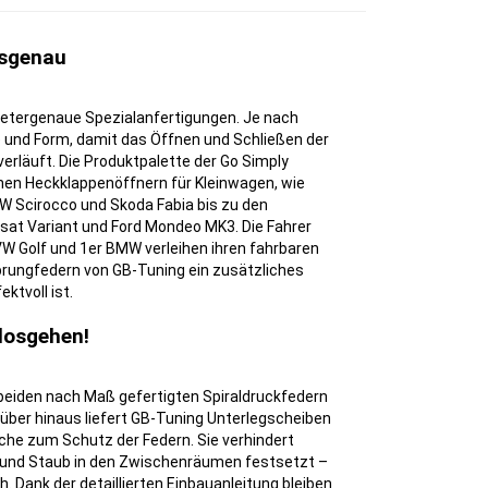
ssgenau
imetergenaue Spezialanfertigungen. Je nach
ße und Form, damit das Öffnen und Schließen der
rläuft. Die Produktpalette der Go Simply
hen Heckklappenöffnern für Kleinwagen, wie
W Scirocco und Skoda Fabia bis zu den
at Variant und Ford Mondeo MK3. Die Fahrer
W Golf und 1er BMW verleihen ihren fahrbaren
prungfedern von GB-Tuning ein zusätzliches
ktvoll ist.
 losgehen!
 beiden nach Maß gefertigten Spiraldruckfedern
rüber hinaus liefert GB-Tuning Unterlegscheiben
he zum Schutz der Federn. Sie verhindert
 und Staub in den Zwischenräumen festsetzt –
h. Dank der detaillierten Einbauanleitung bleiben