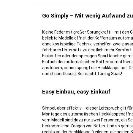
Go Simply – Mit wenig Aufwand z
Kleine Feder mit großer Sprungkraft – mit den G
beliebte Modelle öffnet der Kofferraum automa
ohne kostspielige Technik, verhelfen zwei pa
fahrbaren Untersatz zu deutlich mehr Komfort.
Einkäufen oder der sperrigen Sporttasche geht 
Einfach den automatischen Kofferraumöffner p
ansteuern, schon springt die Heckklappe auf. D
damit überflüssig. So macht Tuning Spaß!
Easy Einbau, easy Einkauf
Simpel, aber effektiv – dieser Leitspruch gilt fü
Montage des automatischen Heckklappenöffne
vom Modell sind dazu nur zwei Personen, ein S
herkömmliche Zangen von Nöten. Und so geht’s:
rechts an der Heckklappe freilegen, die beiden 