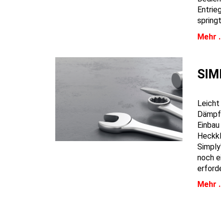
Entrie
spring
Mehr ..
SIM
Leicht
Dämpfe
Einbau
Heckkl
Simply
noch e
erforde
Mehr ..