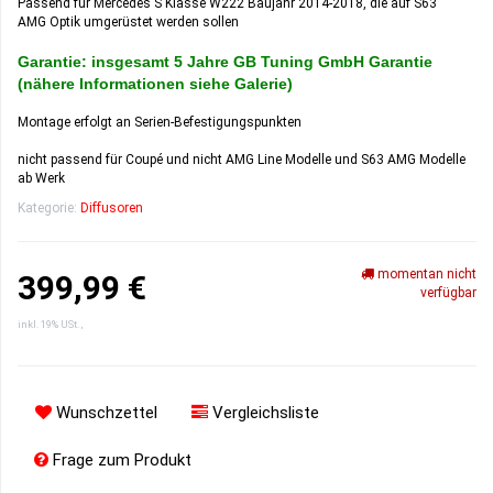
Passend für Mercedes S Klasse W222 Baujahr 2014-2018, die auf S63
AMG Optik umgerüstet werden sollen
Garantie: insgesamt 5 Jahre GB Tuning GmbH Garantie
(nähere Informationen siehe Galerie)
Montage erfolgt an Serien-Befestigungspunkten
nicht passend für Coupé und nicht AMG Line Modelle und S63 AMG Modelle
ab Werk
Kategorie:
Diffusoren
momentan nicht
399,99 €
verfügbar
inkl. 19% USt. ,
Wunschzettel
Vergleichsliste
Frage zum Produkt