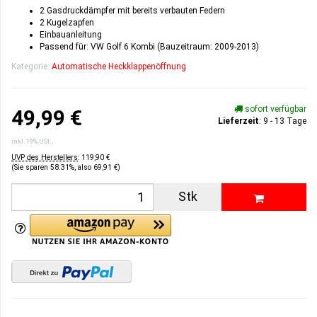
2 Gasdruckdämpfer mit bereits verbauten Federn
2 Kugelzapfen
Einbauanleitung
Passend für: VW Golf 6 Kombi (Bauzeitraum: 2009-2013)
Kategorie:
Automatische Heckklappenöffnung
sofort verfügbar
49,99 €
Lieferzeit
: 9 - 13 Tage
inkl. 19% USt. ,
UVP des Herstellers
:
119,90 €
(Sie sparen
58.31%
, also
69,91 €
)
Stk