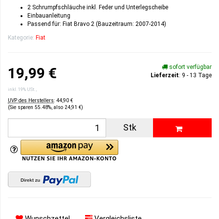
2 Schrumpfschläuche inkl. Feder und Unterlegscheibe
Einbauanleitung
Passend für: Fiat Bravo 2 (Bauzeitraum: 2007-2014)
Kategorie:
Fiat
sofort verfügbar
19,99 €
Lieferzeit
: 9 - 13 Tage
inkl. 19% USt. ,
UVP des Herstellers
:
44,90 €
(Sie sparen
55.48%
, also
24,91 €
)
Stk
Wunschzettel
Vergleichsliste