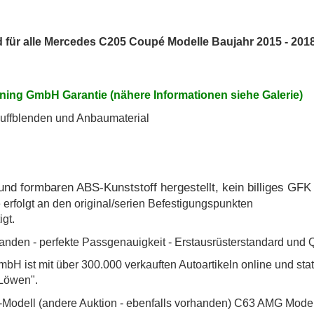
 für alle Mercedes C205 Coupé Modelle Baujahr 2015 - 201
ning GmbH Garantie (nähere Informationen siehe Galerie)
puffblenden und Anbaumaterial
und formbaren ABS-Kunststoff hergestellt, kein billiges GFK 
erfolgt an den original/serien Befestigungspunkten
igt.
rhanden - perfekte Passgenauigkeit - Erstausrüsterstandard und 
bH ist mit über 300.000 verkauften Autoartikeln online und sta
Löwen".
Modell (andere Auktion - ebenfalls vorhanden) C63 AMG Mode