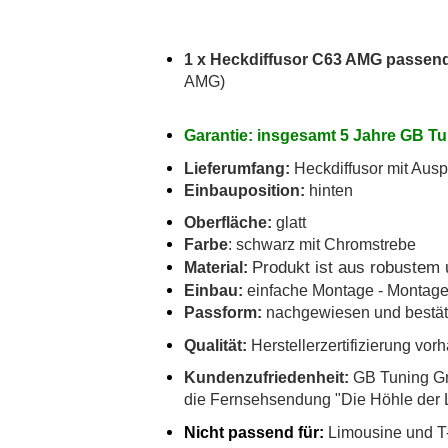
1 x Heckdiffusor C63 AMG passend
AMG)
Garantie: insgesamt 5 Jahre GB Tu
Lieferumfang:
Heckdiffusor mit Aus
Einbauposition:
hinten
Oberfläche:
glatt
Farbe
: schwarz mit Chromstrebe
Produkt ist aus robustem 
Material:
Einbau:
einfache Montage - Montage 
Passform:
nachgewiesen und bestät
Qualität:
Herstellerzertifizierung vo
Kundenzufriedenheit:
GB Tuning Gm
die Fernsehsendung "Die Höhle der 
Nicht passend für:
Limousine und T-