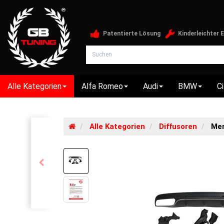
Patentierte Lösung
Kinderleichter 
Alle Kategorien
Alfa Romeo
Audi
BMW
C
Alle Kategorien
Diffusoren
Mer