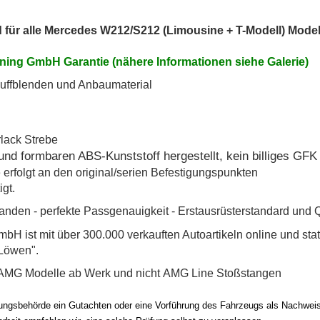
für alle Mercedes W212/S212 (Limousine + T-Modell) Model
ning GmbH Garantie (nähere Informationen siehe Galerie)
puffblenden und Anbaumaterial
erlack Strebe
und formbaren ABS-Kunststoff hergestellt, kein billiges GFK 
erfolgt an den original/serien Befestigungspunkten
igt.
rhanden - perfekte Passgenauigkeit - Erstausrüsterstandard und 
bH ist mit über 300.000 verkauften Autoartikeln online und sta
Löwen".
AMG Modelle ab Werk und nicht AMG Line Stoßstangen
sungsbehörde ein Gutachten oder eine Vorführung des Fahrzeugs als Nachweis 