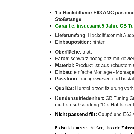
1 x Heckdiffusor E63 AMG passend 
Stoßstange
Garantie: insgesamt 5 Jahre GB Tu
Lieferumfang:
Heckdiffusor mit Aus
Einbauposition:
hinten
Oberfläche:
glatt
Farbe
: schwarz hochglanz mit klavi
Produkt ist aus robustem 
Material:
Einbau:
einfache Montage - Montage 
Passform:
nachgewiesen und bestät
Qualität:
Herstellerzertifizierung vo
Kundenzufriedenheit:
GB Tuning Gm
die Fernsehsendung "Die Höhle der 
Nicht passend für:
Coupé und E63 
Es ist nicht auszuschließen, dass die Zulas