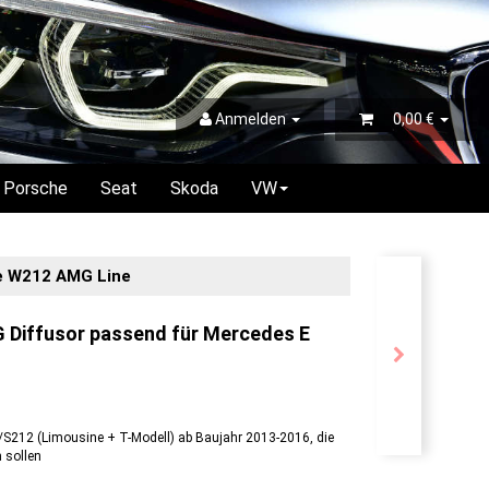
Anmelden
0,00 €
Porsche
Seat
Skoda
VW
e W212 AMG Line
Diffusor passend für Mercedes E
S212 (Limousine + T-Modell) ab Baujahr 2013-2016, die
 sollen